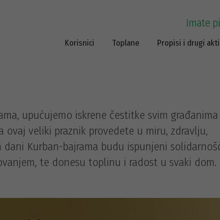
Imate p
Korisnici
Toplane
Propisi i drugi akti
ma, upućujemo iskrene čestitke svim građanima
a ovaj veliki praznik provedete u miru, zdravlju,
a dani Kurban-bajrama budu ispunjeni solidarnoš
anjem, te donesu toplinu i radost u svaki dom.