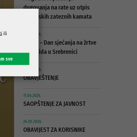
dugovanja na rate uz otpis
zakonskih zateznih kamata
ti
ili
10.07.2026.
11. juli – Dan sjećanja na žrtve
genocida u Srebrenici
am sve
01.07.2026.
OBAVJEŠTENJE
11.06.2026.
SAOPŠTENJE ZA JAVNOST
26.05.2026.
OBAVIJEST ZA KORISNIKE