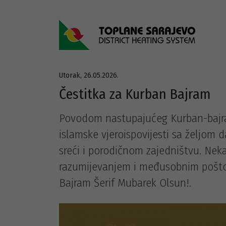
Utorak, 26.05.2026.
Čestitka za Kurban Bajram
Povodom nastupajućeg Kurban-bajra
islamske vjeroispovijesti sa željom d
sreći i porodičnom zajedništvu. Nek
razumijevanjem i međusobnim poštov
Bajram Šerif Mubarek Olsun!.