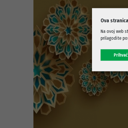
Ova stranica
Na ovoj web st
prilagodite po
Prihva