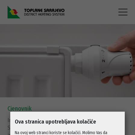
Cjenovnik
Informacije o cijenama usluga KJKP "Toplane
Ova stranica upotrebljava kolačiće
Sarajevo", naknade za održavanje i verifikaciju
Na ovoj web stranci koriste se kolačići. Molimo Vas da