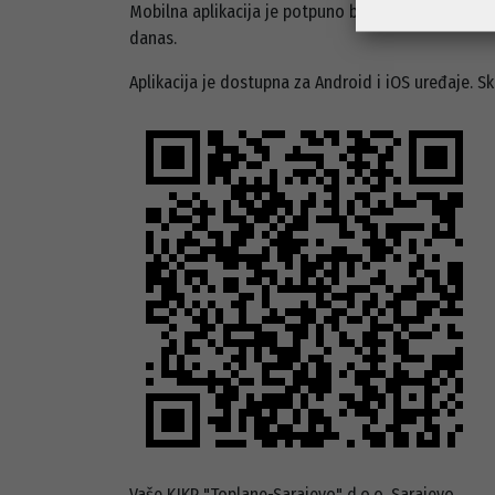
Mobilna aplikacija je potpuno besplatna za preuzim
danas.
Aplikacija je dostupna za Android i iOS uređaje. Sk
Vaše KJKP "Toplane-Sarajevo" d.o.o. Sarajevo