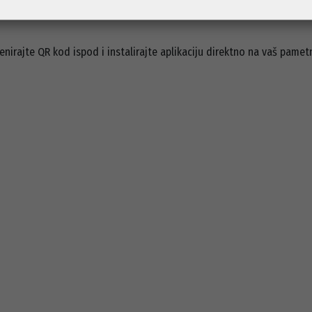
anje i korištenje. Pozivamo sve naše korisnike da iskoriste prednos
enirajte QR kod ispod i instalirajte aplikaciju direktno na vaš pametn