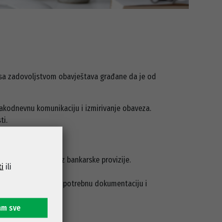
o, sa zadovoljstvom obavještava građane da je od
 svakodnevnu komunikaciju i izmirivanje obaveza.
ti.
tpuno sigurno i bez bankarske provizije.
ti
ili
jednom mjestu.
 zahtjeve, priložiti potrebnu dokumentaciju i
am sve